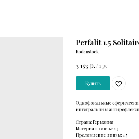
Perfalit 1.5 Solitai
Rodenstock
р.
3 153
/
1 pc
Купить
Однофокальные сферически
интегральным антирефлекс
Страна: Германия
Материал линзы: 1.5
Преломление линзы: 1.5