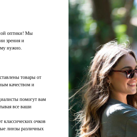
ной оптики! Мы
ии зрения и
ему нужно.
ставлены товары от
ным качеством и
циалисты помогут вам
тывая все ваши
т классических очков
ные линзы различных